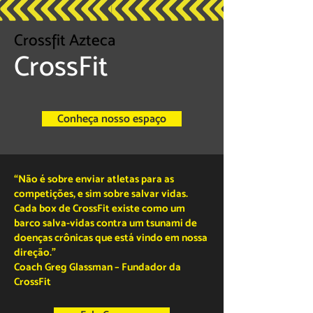
Crossfit Azteca
CrossFit
Conheça nosso espaço
“Não é sobre enviar atletas para as
competições, e sim sobre salvar vidas.
Cada box de CrossFit existe como um
barco salva-vidas contra um tsunami de
doenças crônicas que está vindo em nossa
direção.”
Coach Greg Glassman – Fundador da
CrossFit