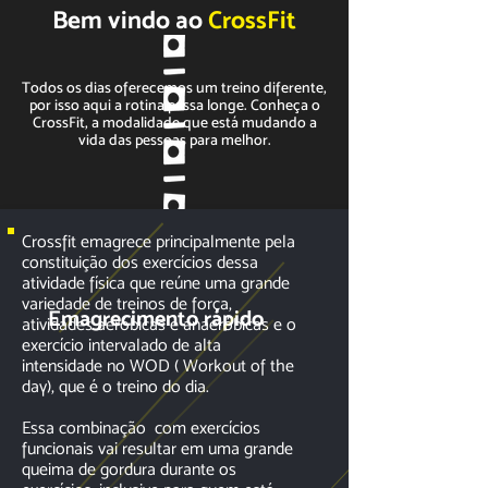
Bem vindo ao
CrossFit
Todos os dias oferecemos um treino diferente,
por isso aqui a rotina passa longe. Conheça o
CrossFit, a modalidade que está mudando a
vida das pessoas para melhor.
Crossfit emagrece principalmente pela
constituição dos exercícios dessa
atividade física que reúne uma grande
variedade de treinos de força,
Emagrecimento rápido
atividades aeróbicas e anaeróbicas e o
exercício intervalado de alta
intensidade no WOD ( Workout of the
day), que é o treino do dia.
Essa combinação com
exercícios
funcionais
vai resultar em uma grande
queima de gordura durante os