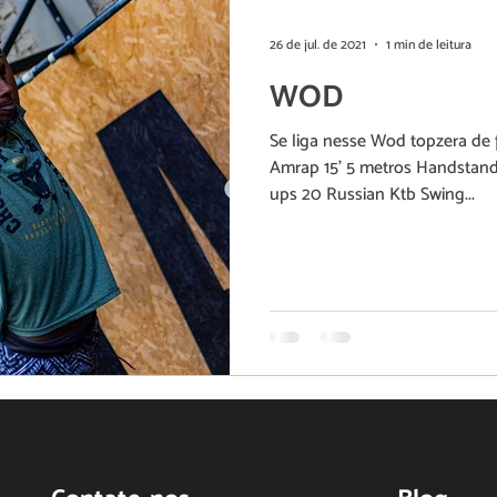
26 de jul. de 2021
1 min de leitura
WOD
Se liga nesse Wod topzera de 
Amrap 15' 5 metros Handstand Walk ou 7 hspu ou 13 push
ups 20 Russian Ktb Swing...